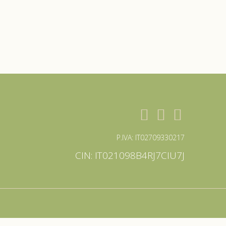
P.IVA: IT02709330217
CIN: IT021098B4RJ7CIU7J