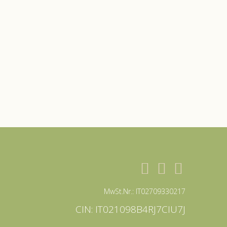
MwSt.Nr.: IT02709330217
CIN: IT021098B4RJ7CIU7J